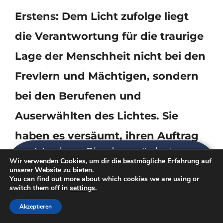
Erstens: Dem Licht zufolge liegt
die Verantwortung für die traurige
Lage der Menschheit nicht bei den
Frevlern und Mächtigen, sondern
bei den Berufenen und
Auserwählten des Lichtes. Sie
haben es versäumt, ihren Auftrag
Machen Sie den nächsten
zu erfüllen und traten damit ihre
Wir verwenden Cookies, um dir die bestmögliche Erfahrung auf
Schritt: Schreiben Sie sich sich
unserer Website zu bieten.
jetzt ein für LASST MEINEN
Macht dem Dunkel ab.
You can find out more about which cookies we are using or
GEIST FREI!
switch them off in
settings
.
Akzeptieren
Wie bereits erwähnt, hat das Dunkel