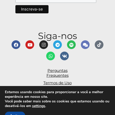
Siga-nos
Perguntas
Frequentes
Termos de Uso
Declaração de Acessibilidade
Estamos usando cookies para proporcionar a você a melhor
experiência em nosso site.
Política de
Você pode saber mais sobre os cookies que estamos usando ou
Privacidade
desativá-los em
settings
.
© Alma Inspira Ltd 2026.