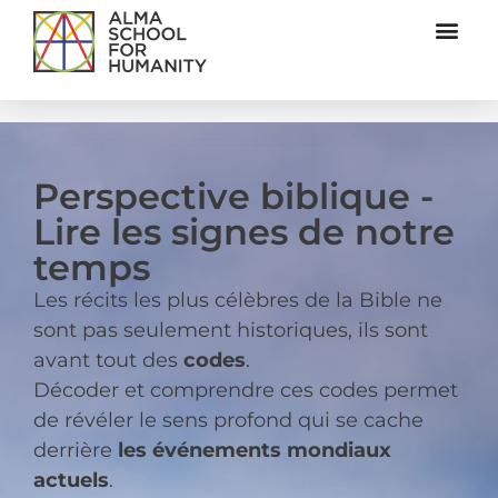
Perspective biblique -
Lire les signes de notre
temps
Les récits les plus célèbres de la Bible ne
sont pas seulement historiques, ils sont
avant tout des
codes
.
Décoder et comprendre ces codes permet
de révéler le sens profond qui se cache
derrière
les événements mondiaux
actuels
.