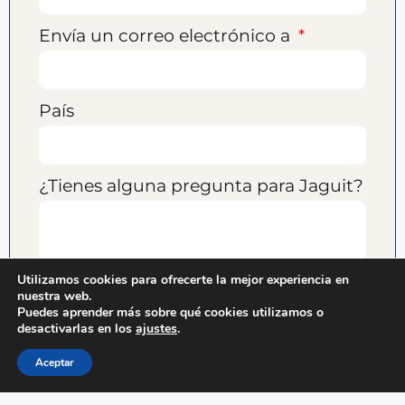
Envía un correo electrónico a
País
¿Tienes alguna pregunta para Jaguit?
Utilizamos cookies para ofrecerte la mejor experiencia en
nuestra web.
Podemos utilizar la dirección de correo electrónico que
Puedes aprender más sobre qué cookies utilizamos o
proporcione como parte de su registro/compra para enviarle, de
desactivarlas en los
ajustes
.
vez en cuando, contenido de marketing y ofertas relacionadas con
productos y servicios similares a los que compró o para los que se
Aceptar
registró, de conformidad con la Sección 30A(c) de la Ley de
Comunicaciones (Telecomunicaciones y Radiodifusión) israelí,
5742-1982. Puede notificarnos en cualquier momento que no