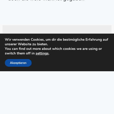
Wir verwenden Cookies, um dir die bestmögliche Erfahrung auf
unserer Website zu bieten.
You can find out more about which cookies we are using or
Um Erinnerungen für
switch them off in
settings
.
bevorstehende
Akzeptieren
Veranstaltungen zu erhalten
oder Hagit eine Frage zu
diesem Inhalt zu stellen,
geben Sie bitte Ihre Daten an: