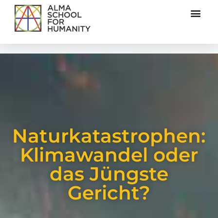
Naturkatastrophen:
Klimawandel oder
das Jüngste
Gericht?