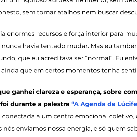
r um rigoroso autoexame interior, sem deix
esto, sem tomar atalhos nem buscar descu
ria enormes recursos e força interior para m
u nunca havia tentado mudar. Mas eu també
ndo, que eu acreditava ser “normal”. Eu enten
, ainda que em certos momentos tenha senti
 ganhei clareza e esperança, sobre como
 foi durante a palestra
“A Agenda de Lúcife
conectada a um centro emocional coletivo,
s nós enviamos nossa energia, e só quem sa