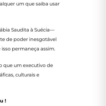
ualquer um que saiba usar
ábia Saudita à Suécia—
nte de poder inesgotável
 isso permaneça assim.
o que um executivo de
ficas, culturais e
iu
!