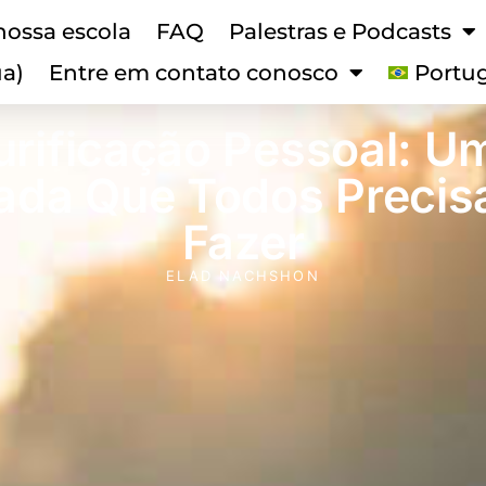
nossa escola
FAQ
Palestras e Podcasts
ua)
Entre em contato conosco
Portu
urificação Pessoal: U
ada Que Todos Preci
Fazer
ELAD NACHSHON