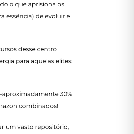
udo o que aprisiona os
 essência) de evoluir e
cursos desse centro
gia para aquelas elites:
ês —aproximadamente 30%
 Amazon combinados!
r um vasto repositório,