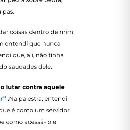
ar pedra sobre pedra,
lpas.
udar coisas dentro de mim
m entendi que nunca
di que, ali, não tinha
do saudades dele.
 lutar contra aquele
r”
.
Na palestra, entendi
 que é como um servidor
be como acessá-lo e