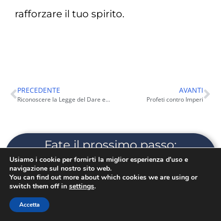
rafforzare il tuo spirito.
PRECEDENTE
AVANTI
Riconoscere la Legge del Dare e del Ricevere nella Vita Quotidiana
Profeti contro Imperi
Fate il prossimo passo:
iscriveteVi subito a LET MY
Usiamo i cookie per fornirti la miglior esperienza d'uso e
SPIRIT GO!
navigazione sul nostro sito web.
You can find out more about which cookies we are using or
switch them off in
settings
.
Accetta