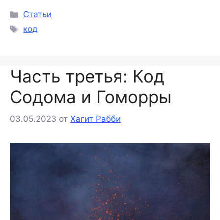
Статьи
код
Часть третья: Код
Содома и Гоморры
03.05.2023
от
Хагит Рабби