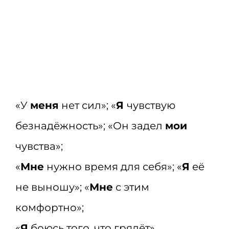
«У
меня
нет сил»; «
Я
чувствую
безнадёжность»; «Он задел
мои
чувства»;
«
Мне
нужно время для себя»; «
Я
её
не выношу»; «
Мне
с этим
комфортно»;
«
Я
боюсь того, что грядёт».