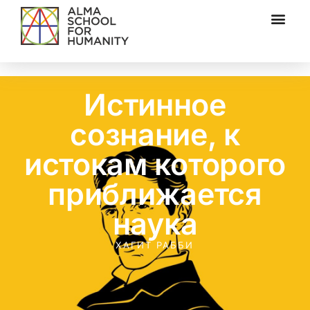
Истинное
сознание, к
истокам которого
приближается
наука
ХАГИТ РАББИ